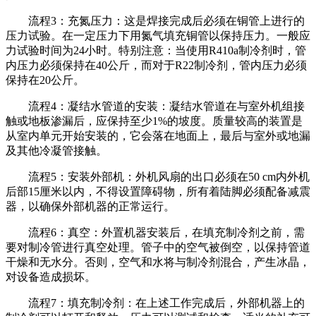
流程3：充氮压力：这是焊接完成后必须在铜管上进行的
压力试验。在一定压力下用氮气填充铜管以保持压力。一般应
力试验时间为24小时。特别注意：当使用R410a制冷剂时，管
内压力必须保持在40公斤，而对于R22制冷剂，管内压力必须
保持在20公斤。
流程4：凝结水管道的安装：凝结水管道在与室外机组接
触或地板渗漏后，应保持至少1%的坡度。质量较高的装置是
从室内单元开始安装的，它会落在地面上，最后与室外或地漏
及其他冷凝管接触。
流程5：安装外部机：外机风扇的出口必须在50 cm内外机
后部15厘米以内，不得设置障碍物，所有着陆脚必须配备减震
器，以确保外部机器的正常运行。
流程6：真空：外置机器安装后，在填充制冷剂之前，需
要对制冷管进行真空处理。管子中的空气被倒空，以保持管道
干燥和无水分。否则，空气和水将与制冷剂混合，产生冰晶，
对设备造成损坏。
流程7：填充制冷剂：在上述工作完成后，外部机器上的