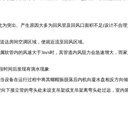
尤为突出。产生原因大多为回风管及回风口面积不足(设计不合理
送达房间空调区域，便就近流至回风区域。
软管内的风速大于3m/s时，其管道内风阻力会急速增大，而
段时间后发现有滴水现象
当设备在运行过程中将其螺帽振脱落后内机向凝水盘相反方向倾
向下接立管的弯头处未设支吊架或支吊架离弯头处过远，室内